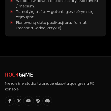
Wielkość widowni i ostatnie statystyki kanału
/ medium.
Tematykę treści — gatunki gier, którymi się
zajmujesz.
Planowaną datę publikacji oraz format
(recenzja, wideo, artykuł).
ROCK
GAME
Niezależne studio tworzące ekscytujące gry na PC i
konsole.