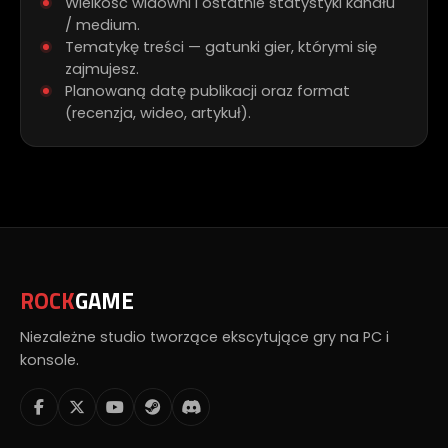
Wielkość widowni i ostatnie statystyki kanału
/ medium.
Tematykę treści — gatunki gier, którymi się
zajmujesz.
Planowaną datę publikacji oraz format
(recenzja, wideo, artykuł).
ROCK
GAME
Niezależne studio tworzące ekscytujące gry na PC i
konsole.