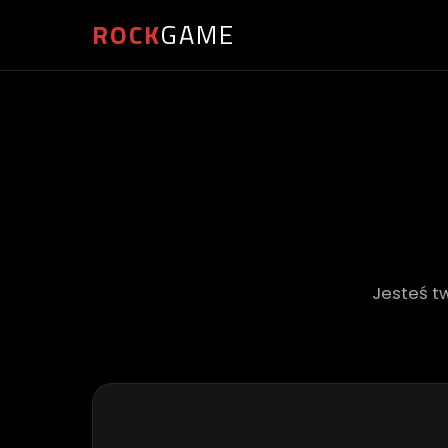
ROCK
GAME
Jesteś t