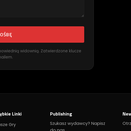
ROŚBĘ
powiednią widownią. Zatwierdzone klucze
ailem.
ybkie Linki
Publishing
New
Szukasz wydawcy? Napisz
Otr
sze Gry
do nas.