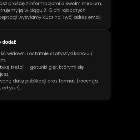
asz prośbę z informacjami o swoim medium.
trujemy ją w ciągu 2–5 dni roboczych.
ceptacji wysyłamy klucz na Twój adres email.
o dodać
ść widowni i ostatnie statystyki kanału /
um.
kę treści — gatunki gier, którymi się
jesz.
waną datę publikacji oraz format (recenzja,
 artykuł).