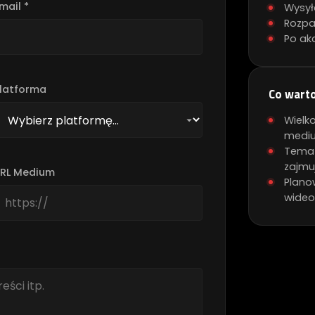
mail *
Wysył
Rozpa
Po ak
latforma
Co wart
Wielko
medi
Tematy
zajmu
RL Medium
Plano
wideo,