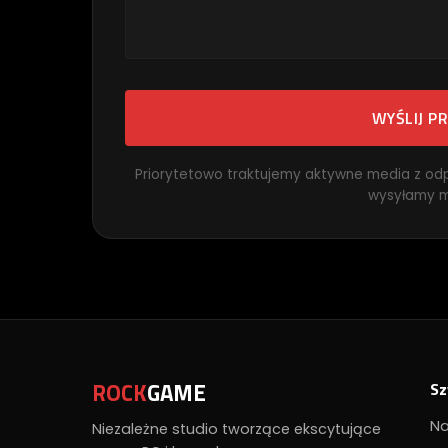
WYŚLIJ P
Priorytetowo traktujemy aktywne media z od
wysyłamy m
ROCK
GAME
Sz
Na
Niezależne studio tworzące ekscytujące