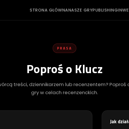
STRONA GŁÓWNA
NASZE GRY
PUBLISHING
INW
PRASA
Poproś o Klucz
wórcą treści, dziennikarzem lub recenzentem? Poproś o
gry w celach recenzenckich.
Jak dzia