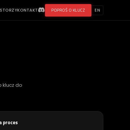
POPROŚ O KLUCZ
ESTORZY
KONTAKT
EN
 klucz do
ła proces