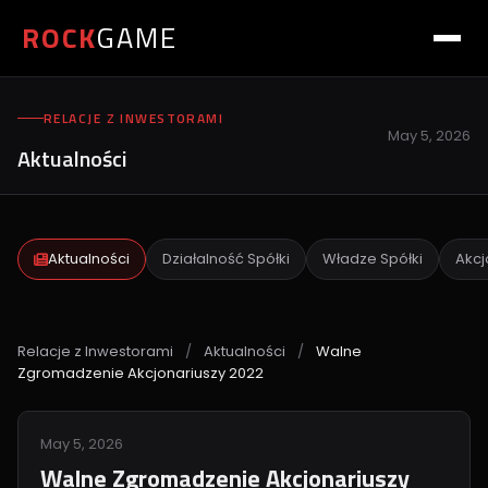
ROCK
GAME
RELACJE Z INWESTORAMI
May 5, 2026
Aktualności
Aktualności
Działalność Spółki
Władze Spółki
Akcj
Relacje z Inwestorami
/
Aktualności
/
Walne
Zgromadzenie Akcjonariuszy 2022
May 5, 2026
Walne Zgromadzenie Akcjonariuszy