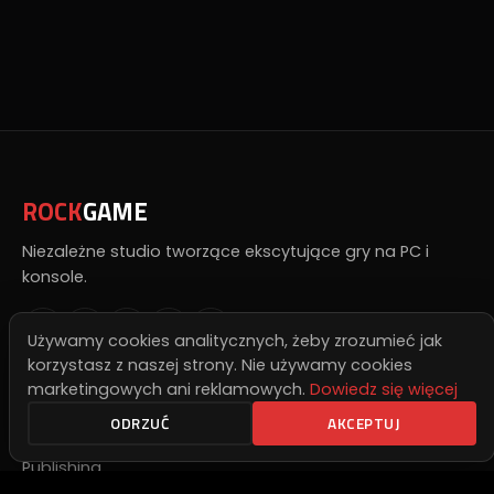
ROCK
GAME
Niezależne studio tworzące ekscytujące gry na PC i
konsole.
Używamy cookies analitycznych, żeby zrozumieć jak
korzystasz z naszej strony. Nie używamy cookies
marketingowych ani reklamowych.
Dowiedz się więcej
Szybkie Linki
ODRZUĆ
AKCEPTUJ
Nasze Gry
Publishing