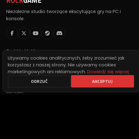
ROCK
GAME
Niezależne studio tworzące ekscytujące gry na PC i
konsole.
Szybkie Linki
Używamy cookies analitycznych, żeby zrozumieć jak
Nasze Gry
korzystasz z naszej strony. Nie używamy cookies
marketingowych ani reklamowych.
Dowiedz się więcej
Publishing
ODRZUĆ
AKCEPTUJ
Inwestorzy
Kontakt
Polityka Prywatności
Publishing
Szukasz wydawcy? Napisz do nas.