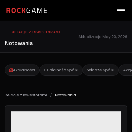
ROCK
GAME
RELACJE Z INWESTORAMI
Aktualizacja
May 20, 2026
Notowania
Aktualności
Działalność Spółki
Władze Spółki
Akcj
Relacje z Inwestorami
/
Notowania