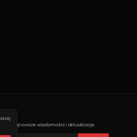
sletter
aszej
zymuj najnowsze wiadomości i aktualizacje.