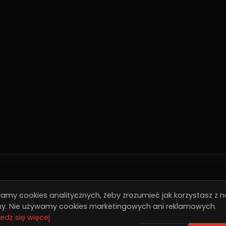
ybkie Linki
Publishing
New
amy cookies analitycznych, żeby zrozumieć jak korzystasz z n
Szukasz wydawcy? Napisz
Otr
ny. Nie używamy cookies marketingowych ani reklamowych.
sze Gry
edz się więcej
do nas.
blishing