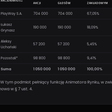
AKCJONARIUSZ
AKCJI
GŁOSÓW
ZAKŁADOWYM
PlayWay S.A.
704 000
704 000
67,05%
Łukasz
190 000
190 000
18,09%
Grynasz
Aleksy
57 200
57 200
5,45%
Uchański
Pozostali*
98 800
98 800
9,41%
Suma
1 050 000
1 050 000
100,00%
 W tym podmiot pełniący funkcję Animatora Rynku, w zwią
owa w § 7 ust. 4.