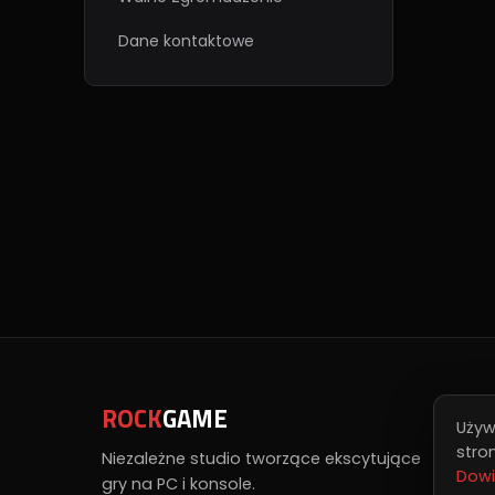
Dane kontaktowe
ROCK
GAME
Sz
Używ
stro
Na
Niezależne studio tworzące ekscytujące
Dowi
gry na PC i konsole.
Pu