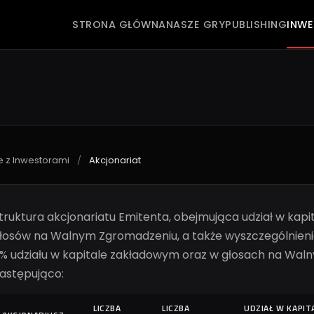
STRONA GŁÓWNA
NASZE GRY
PUBLISHING
INW
e z Inwestorami
/
Akcjonariat
truktura akcjonariatu Emitenta, obejmująca udział w kapi
łosów na Walnym Zgromadzeniu, a także wyszczególnienie
% udziału w kapitale zakładowym oraz w głosach na Wal
astępująco:
LICZBA
LICZBA
UDZIAŁ W KAPIT