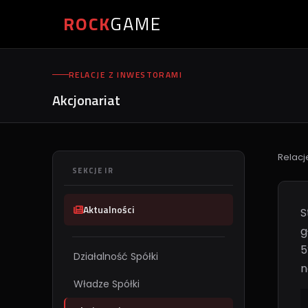
ROCK
GAME
RELACJE Z INWESTORAMI
Akcjonariat
Relacj
SEKCJE IR
Aktualności
S
g
5
Działalność Spółki
n
Władze Spółki