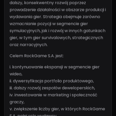
dalszy, konsekwentny rozwój poprzez
prowadzenie działalności w obszarze produkcji i
wydawania gier. Strategia obejmuje zarówno
wzmacnianie pozycji w segmencie gier
symulacyjnych, jak i rozwój w innych gatunkach
gier, w tym gier survivalowych, strategicznych
oraz narracyjnych.
Celem RockGame S.A. jest:
i. kontynuowanie ekspansji w segmencie gier
wideo,
ii. dywersyfikacja portfolio produktowego,
iii. dalszy rozwój zespołów deweloperskich,
iv. inwestowanie w marketing i społeczność
graczy,
v. zwiększenie liczby gier, w których RockGame
S.A. pełni rolę wydawcy,