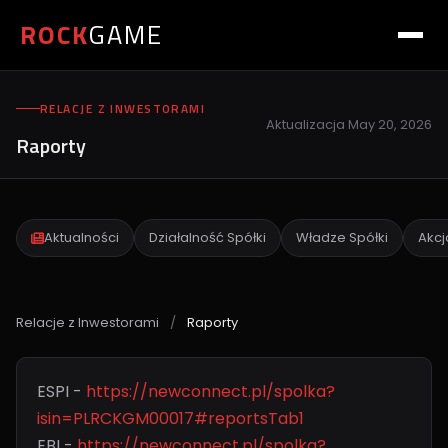
ROCK
GAME
RELACJE Z INWESTORAMI
Aktualizacja
May 20, 2026
Raporty
Aktualności
Działalność Spółki
Władze Spółki
Akcj
Relacje z Inwestorami
/
Raporty
ESPI -
https://newconnect.pl/spolka?
isin=PLRCKGM00017#reportsTab1
EBI -
https://newconnect.pl/spolka?