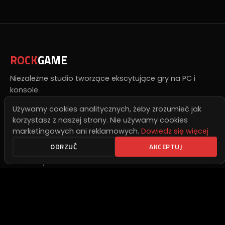
ROCK
GAME
Niezależne studio tworzące ekscytujące gry na PC i
konsole.
Używamy cookies analitycznych, żeby zrozumieć jak
korzystasz z naszej strony. Nie używamy cookies
marketingowych ani reklamowych.
Dowiedz się więcej
Szybkie Linki
ODRZUĆ
AKCEPTUJ
Nasze Gry
Publishing
Inwestorzy
Kontakt
Polityka Prywatności