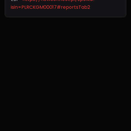
isin=PLRCKGM00017#reportsTab2