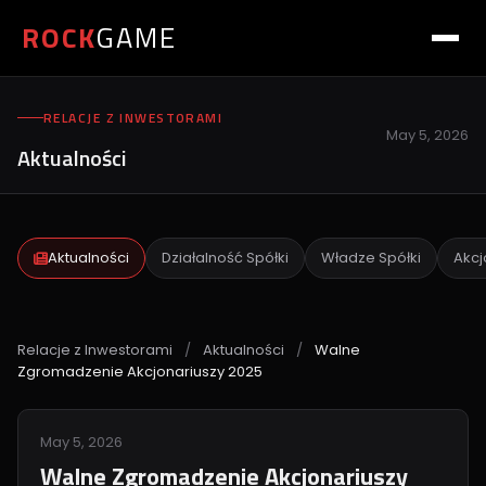
ROCK
GAME
RELACJE Z INWESTORAMI
May 5, 2026
Aktualności
Aktualności
Działalność Spółki
Władze Spółki
Akcj
Relacje z Inwestorami
/
Aktualności
/
Walne
Zgromadzenie Akcjonariuszy 2025
May 5, 2026
Walne Zgromadzenie Akcjonariuszy