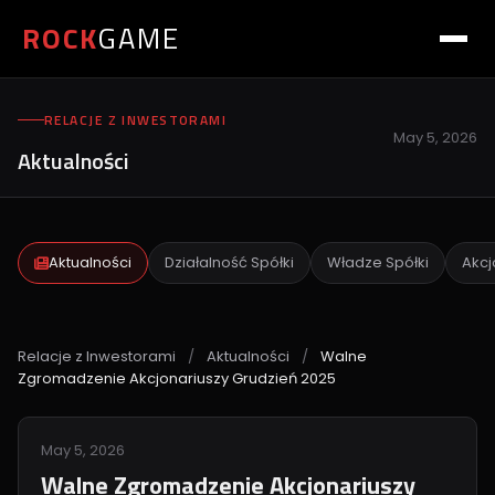
ROCK
GAME
RELACJE Z INWESTORAMI
May 5, 2026
Aktualności
Aktualności
Działalność Spółki
Władze Spółki
Akcj
Relacje z Inwestorami
/
Aktualności
/
Walne
Zgromadzenie Akcjonariuszy Grudzień 2025
May 5, 2026
Walne Zgromadzenie Akcjonariuszy