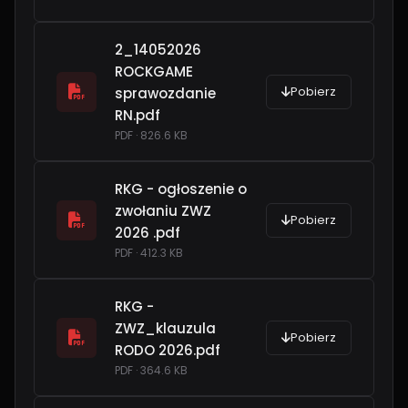
2_14052026
ROCKGAME
Pobierz
sprawozdanie
RN.pdf
PDF · 826.6 KB
RKG - ogłoszenie o
zwołaniu ZWZ
Pobierz
2026 .pdf
PDF · 412.3 KB
RKG -
ZWZ_klauzula
Pobierz
RODO 2026.pdf
PDF · 364.6 KB