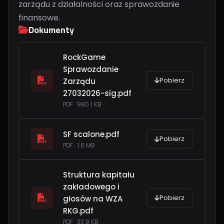
zarządu z działalności oraz sprawozdanie
finansowe.
Dokumenty
RockGame
Sprawozdanie
Pobierz
Zarządu
27032026-sig.pdf
PDF · 980.1 KB
SF scalone.pdf
Pobierz
PDF · 1.6 MB
Struktura kapitału
zakładowego i
Pobierz
głosów na WZA
RKG.pdf
PDF · 33.8 KB