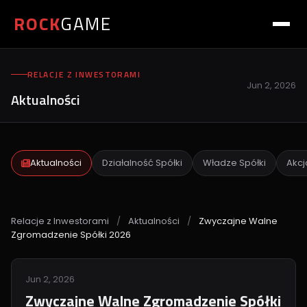
ROCK
GAME
RELACJE Z INWESTORAMI
Jun 2, 2026
Aktualności
Aktualności
Działalność Spółki
Władze Spółki
Akcj
Relacje z Inwestorami
/
Aktualności
/
Zwyczajne Walne
Zgromadzenie Spółki 2026
Jun 2, 2026
Zwyczajne Walne Zgromadzenie Spółki